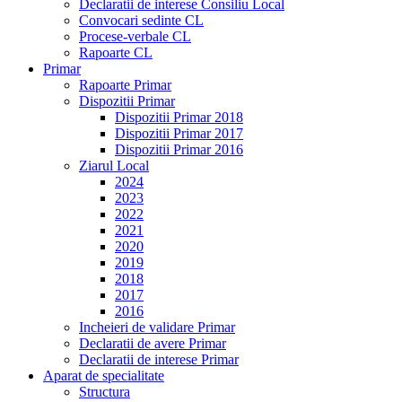
Declaratii de interese Consiliu Local
Convocari sedinte CL
Procese-verbale CL
Rapoarte CL
Primar
Rapoarte Primar
Dispozitii Primar
Dispozitii Primar 2018
Dispozitii Primar 2017
Dispozitii Primar 2016
Ziarul Local
2024
2023
2022
2021
2020
2019
2018
2017
2016
Incheieri de validare Primar
Declaratii de avere Primar
Declaratii de interese Primar
Aparat de specialitate
Structura