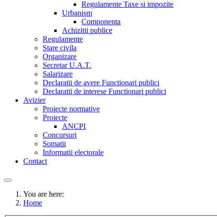
Regulamente Taxe si impozite
Urbanism
Componenta
Achizitii publice
Regulamente
Stare civila
Organizare
Secretar U.A.T.
Salarizare
Declaratii de avere Functionari publici
Declaratii de interese Functionari publici
Avizier
Proiecte normative
Proiecte
ANCPI
Concursuri
Somatii
Informatii electorale
Contact
You are here:
Home