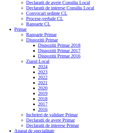
Declaratii de avere Consiliu Local
Declaratii de interese Consiliu Local
Convocari sedinte CL
Procese-verbale CL
Rapoarte CL
Primar
Rapoarte Primar
Dispozitii Primar
Dispozitii Primar 2018
Dispozitii Primar 2017
Dispozitii Primar 2016
Ziarul Local
2024
2023
2022
2021
2020
2019
2018
2017
2016
Incheieri de validare Primar
Declaratii de avere Primar
Declaratii de interese Primar
Aparat de specialitate