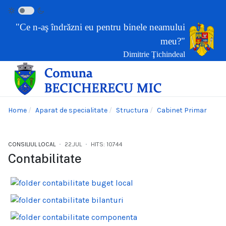
"Ce n-aş îndrăzni eu pentru binele neamului
meu?"
Dimitrie Ţichindeal
Home
Aparat de specialitate
Structura
Cabinet Primar
CONSILIUL LOCAL
22.JUL
HITS: 10744
Contabilitate