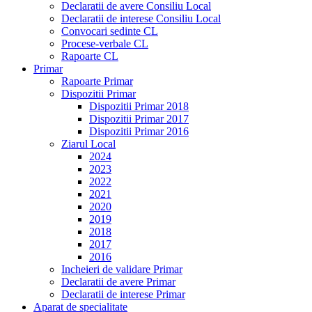
Declaratii de avere Consiliu Local
Declaratii de interese Consiliu Local
Convocari sedinte CL
Procese-verbale CL
Rapoarte CL
Primar
Rapoarte Primar
Dispozitii Primar
Dispozitii Primar 2018
Dispozitii Primar 2017
Dispozitii Primar 2016
Ziarul Local
2024
2023
2022
2021
2020
2019
2018
2017
2016
Incheieri de validare Primar
Declaratii de avere Primar
Declaratii de interese Primar
Aparat de specialitate