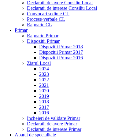
Declaratii de avere Consiliu Local
Declaratii de interese Consiliu Local
Convocari sedinte CL
Procese-verbale CL
Rapoarte CL
Primar
Rapoarte Primar
Dispozitii Primar
Dispozitii Primar 2018
Dispozitii Primar 2017
Dispozitii Primar 2016
Ziarul Local
2024
2023
2022
2021
2020
2019
2018
2017
2016
Incheieri de validare Primar
Declaratii de avere Primar
Declaratii de interese Primar
Aparat de specialitate