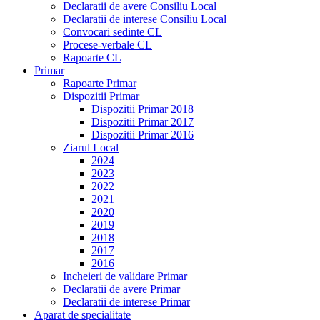
Declaratii de avere Consiliu Local
Declaratii de interese Consiliu Local
Convocari sedinte CL
Procese-verbale CL
Rapoarte CL
Primar
Rapoarte Primar
Dispozitii Primar
Dispozitii Primar 2018
Dispozitii Primar 2017
Dispozitii Primar 2016
Ziarul Local
2024
2023
2022
2021
2020
2019
2018
2017
2016
Incheieri de validare Primar
Declaratii de avere Primar
Declaratii de interese Primar
Aparat de specialitate