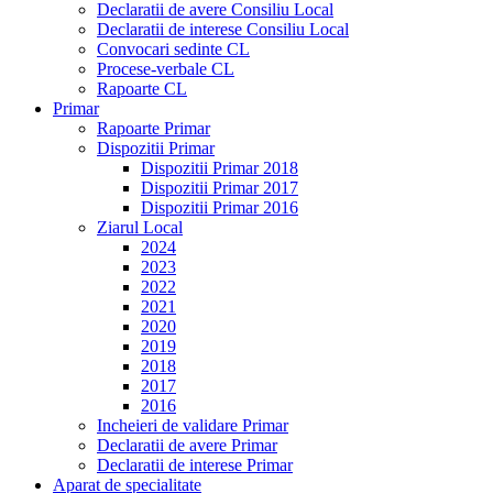
Declaratii de avere Consiliu Local
Declaratii de interese Consiliu Local
Convocari sedinte CL
Procese-verbale CL
Rapoarte CL
Primar
Rapoarte Primar
Dispozitii Primar
Dispozitii Primar 2018
Dispozitii Primar 2017
Dispozitii Primar 2016
Ziarul Local
2024
2023
2022
2021
2020
2019
2018
2017
2016
Incheieri de validare Primar
Declaratii de avere Primar
Declaratii de interese Primar
Aparat de specialitate